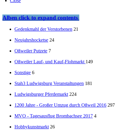
Close
Alben
click to expand contents
Gedenkmahl der Verstorbenen
21
Neujahrshocketse
24
Oßweiler Putzete
7
Oßweiler Lauf- und Kauf-Flohmarkt
149
Sonstige
6
Stah3 Ludwigsburg Veranstaltungen
181
Ludwigsburger Pferdemarkt
224
1200 Jahre - Großer Umzug durch Oßweil 2016
297
MVO - Tagesausflug Brombachsee 2017
4
Hobbykunstmarkt
26