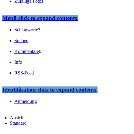
Zufällige Fotos
Menü
click to expand contents
Schlagworte
3
Suchen
Kommentare
0
Info
RSS-Feed
Identifikation
click to expand contents
Anmeldung
Ansicht
Standard