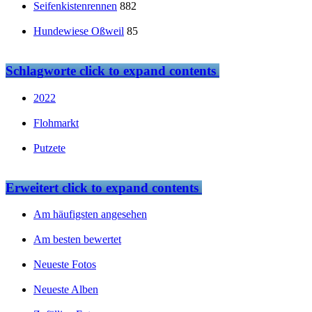
Seifenkistenrennen
882
Hundewiese Oßweil
85
Schlagworte
click to expand contents
2022
Flohmarkt
Putzete
Erweitert
click to expand contents
Am häufigsten angesehen
Am besten bewertet
Neueste Fotos
Neueste Alben