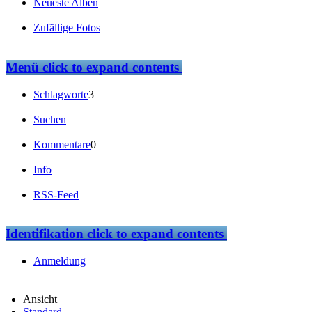
Neueste Alben
Zufällige Fotos
Menü
click to expand contents
Schlagworte
3
Suchen
Kommentare
0
Info
RSS-Feed
Identifikation
click to expand contents
Anmeldung
Ansicht
Standard