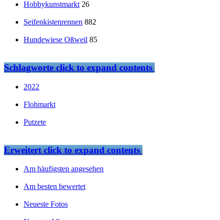
Hobbykunstmarkt
26
Seifenkistenrennen
882
Hundewiese Oßweil
85
Schlagworte
click to expand contents
2022
Flohmarkt
Putzete
Erweitert
click to expand contents
Am häufigsten angesehen
Am besten bewertet
Neueste Fotos