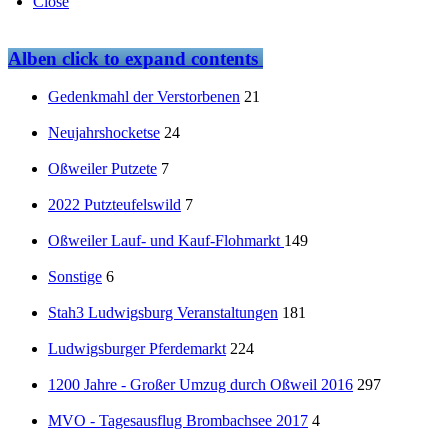
Close
Alben
click to expand contents
Gedenkmahl der Verstorbenen
21
Neujahrshocketse
24
Oßweiler Putzete
7
2022 Putzteufelswild
7
Oßweiler Lauf- und Kauf-Flohmarkt
149
Sonstige
6
Stah3 Ludwigsburg Veranstaltungen
181
Ludwigsburger Pferdemarkt
224
1200 Jahre - Großer Umzug durch Oßweil 2016
297
MVO - Tagesausflug Brombachsee 2017
4